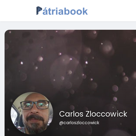
Carlos Zloccowick
@carloszloccowick