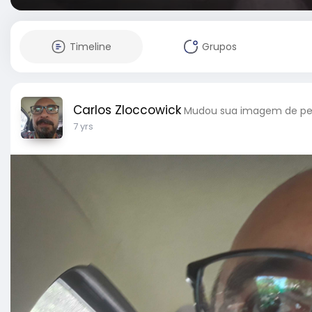
Timeline
Grupos
Carlos Zloccowick
Mudou sua imagem de per
7 yrs