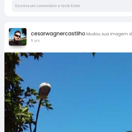
cesarwagnercastilho
Mudou sua imagem de
5 yrs