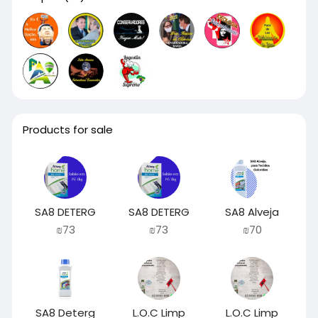
Products for sale
SA8 DETERG
SA8 DETERG
SA8 Alveja
₪73
₪73
₪70
SA8 Deterg
L.O.C Limp
L.O.C Limp