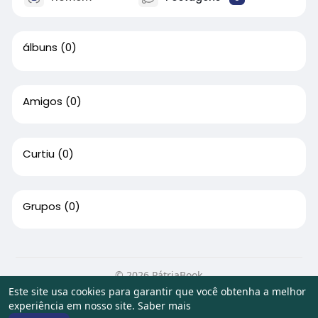
álbuns
(0)
Amigos
(0)
Curtiu
(0)
Grupos
(0)
© 2026 PátriaBook
Este site usa cookies para garantir que você obtenha a melhor
Início
Sobre
Contato
Privacidade
Termos de Uso
experiência em nosso site.
Saber mais
Artigos