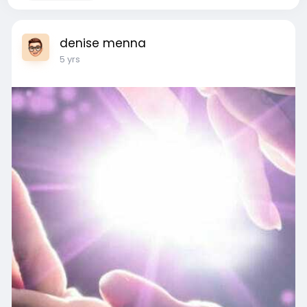
denise menna
5 yrs