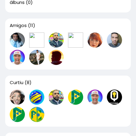
álbuns
(0)
Amigos
(11)
Curtiu
(8)