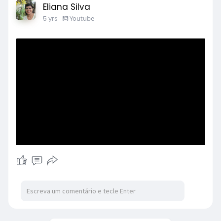
Eliana Silva
5 yrs
-
Youtube