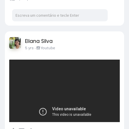
Eliana Silva
5 yrs
-
Youtube