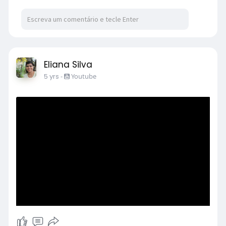
Eliana Silva
5 yrs
-
Youtube