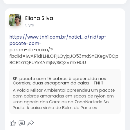
Eliana Silva
5 yrs
https://www.tnh1.com.br/notici....a/nid/sp-
pacote-com-
param-da-caixa/?
fbclid=IwAR1dfLHLOPjLOyjqJO53mdSYEKegV0Cp
BCEtkrQFUYk4Ymj8ySiQ2VmxH0U
SP: pacote com 15 cobras é apreendido nos
Correios; duas escaparam da caixa - TNH1
A Polcia Militar Ambiental apreendeu um pacote
com cobras amarradas em sacos de nylon em
uma agncia dos Correios na ZonaNortede So
Paulo. A caixa vinha de Belm do Par e es