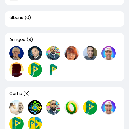
álbuns
(0)
Amigos
(9)
Curtiu
(8)