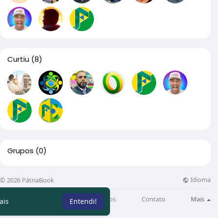
Curtiu
(8)
Grupos
(0)
Idioma
© 2026 PátriaBook
Sobre
Directory
Artigos
Contato
Mais
ais
Entendi!