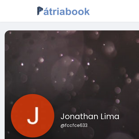
Jonathan Lima
@fccfce633