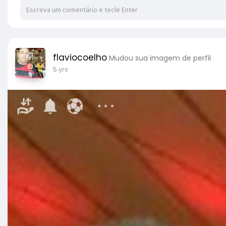
flaviocoelho
Mudou sua imagem de perfil
5 yrs