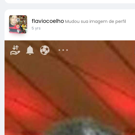
flaviocoelho
Mudou sua imagem de perfil
5 yrs