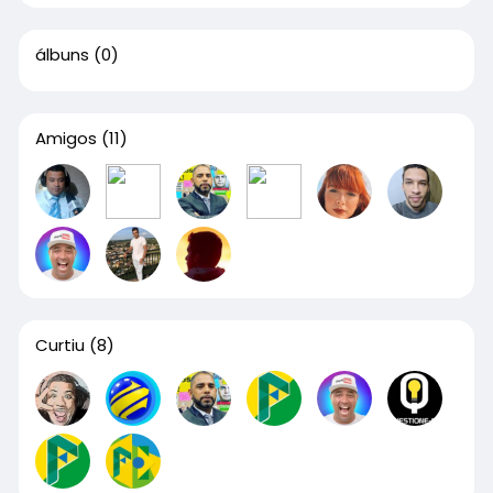
álbuns
(0)
Amigos
(11)
Curtiu
(8)