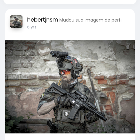
hebertjnsm
Mudou sua imagem de perfil
6 yrs