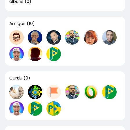
álbuns
(0)
Amigos
(10)
Curtiu
(9)