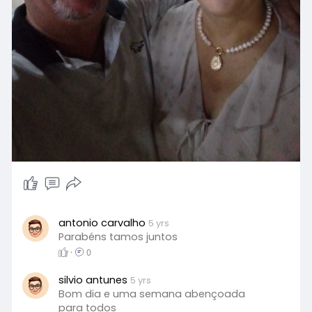
antonio carvalho
5 yrs
Parabéns tamos juntos
·
0
silvio antunes
5 yrs
Bom dia e uma semana abençoada
para todos