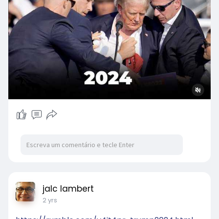
jalc lambert
2 yrs