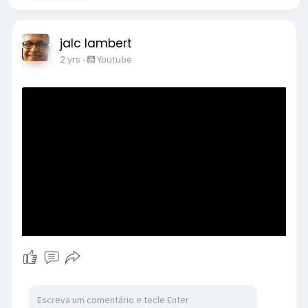
jalc lambert
2 yrs
-
Youtube