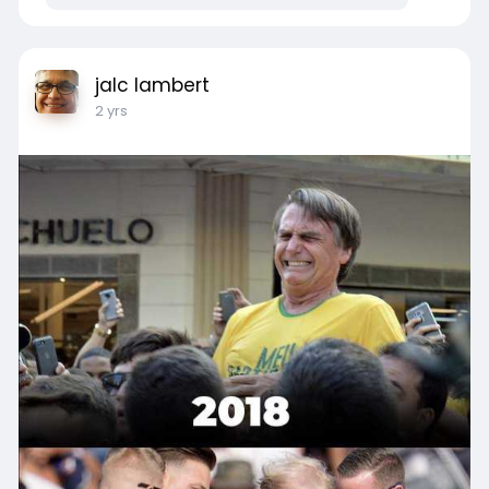
jalc lambert
2 yrs