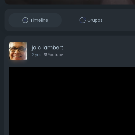
Timeline
Grupos
jalc lambert
2 yrs
-
Youtube