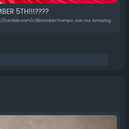
ER 5TH!!!????
tps://rumble.com/c/ilDonaldoTrumpo Join our Amazing