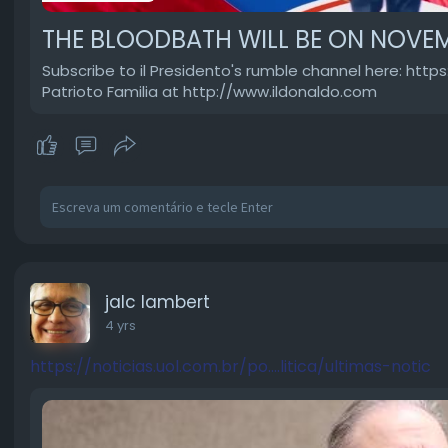
THE BLOODBATH WILL BE ON NOVEMB
Subscribe to il Presidento's rumble channel here: ht
Patrioto Familia at http://www.ildonaldo.com
jalc lambert
4 yrs
https://noticias.uol.com.br/po....litica/ultimas-notic