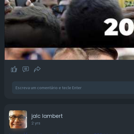
jalc lambert
2 yrs