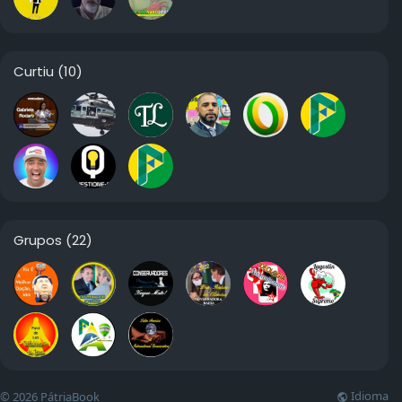
Curtiu
(10)
Grupos
(22)
Idioma
© 2026 PátriaBook