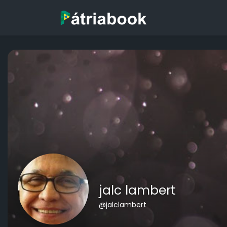
jalc lambert
@jalclambert