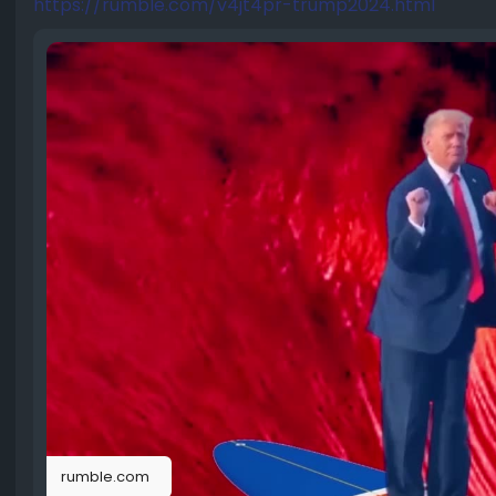
https://rumble.com/v4jt4pr-trump2024.html
rumble.com