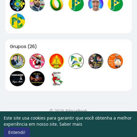
Grupos
(26)
© 2026 PátriaBook
Este site usa cookies para garantir que você obtenha a melhor
Início
Sobre
Contato
Privacidade
Termos de Uso
experiência em nosso site.
Saber mais
Artigos
Entendi!
Idioma