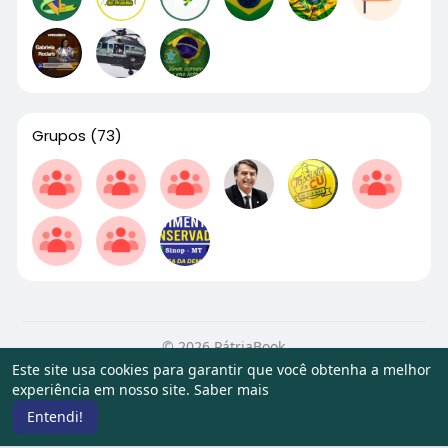
Grupos
(73)
© 2026 PátriaBook
Este site usa cookies para garantir que você obtenha a melhor
Início
Sobre
Contato
Privacidade
Termos de Uso
experiência em nosso site.
Saber mais
Artigos
Entendi!
Idioma