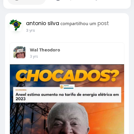
antonio silva
post
compartilhou um
3 yrs
Wal Theodoro
3 yrs