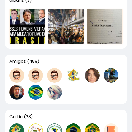
álbuns
(3)
Amigos
(489)
Curtiu
(23)