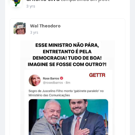
3 yrs
Wal Theodoro
3 yrs