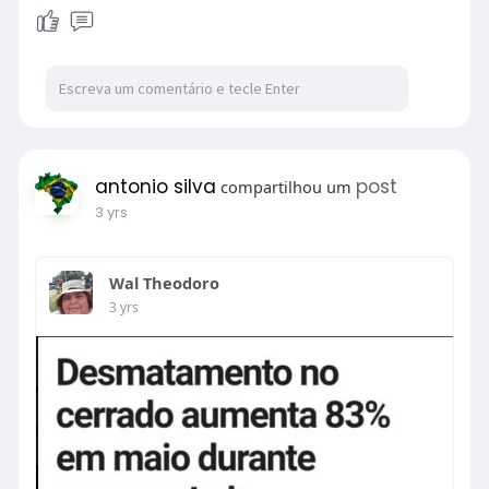
antonio silva
post
compartilhou um
3 yrs
Wal Theodoro
3 yrs