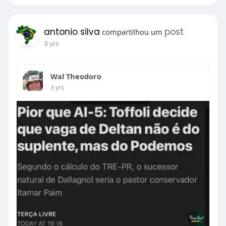
antonio silva
post
compartilhou um
3 yrs
Wal Theodoro
3 yrs