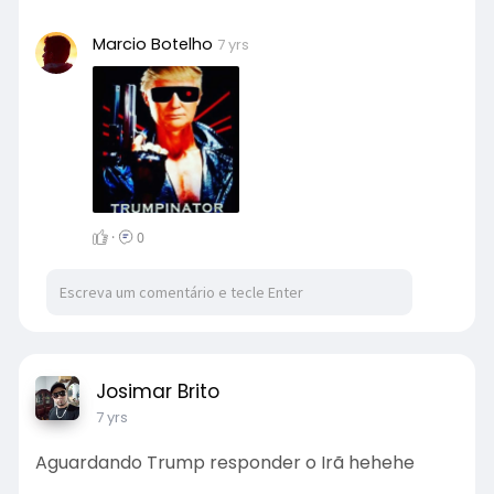
Marcio Botelho
7 yrs
·
0
Josimar Brito
7 yrs
Aguardando Trump responder o Irã hehehe