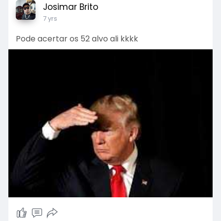
Josimar Brito
7 yrs
Pode acertar os 52 alvo ali kkkk