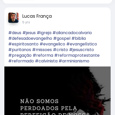
Lucas França
5 yrs
#deus
#jesus
#igreja
#aliancadocalvario
#defesadoevangelho
#gospel
#biblia
#espiritosanto
#evangelico
#evangelístico
#puritanos
#missoes
#cristo
#jesuscristo
#pregação
#reforma
#reformaprotestante
#reformado
#calvinista
#arminianismo