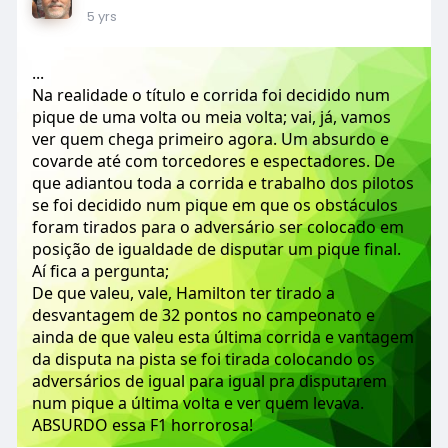
5 yrs
...
Na realidade o título e corrida foi decidido num
pique de uma volta ou meia volta; vai, já, vamos
ver quem chega primeiro agora. Um absurdo e
covarde até com torcedores e espectadores. De
que adiantou toda a corrida e trabalho dos pilotos
se foi decidido num pique em que os obstáculos
foram tirados para o adversário ser colocado em
posição de igualdade de disputar um pique final.
Aí fica a pergunta;
De que valeu, vale, Hamilton ter tirado a
desvantagem de 32 pontos no campeonato e
ainda de que valeu esta última corrida e vantagem
da disputa na pista se foi tirada colocando os
adversários de igual para igual pra disputarem
num pique a última volta e ver quem levava.
ABSURDO essa F1 horrorosa!