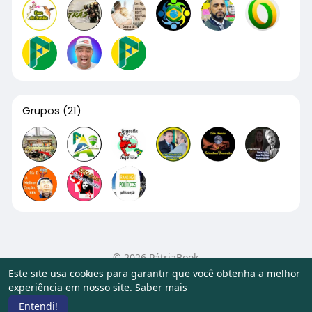
Grupos
(21)
© 2026 PátriaBook
Este site usa cookies para garantir que você obtenha a melhor
Início
Sobre
Contato
Privacidade
Termos de Uso
experiência em nosso site.
Saber mais
Artigos
Entendi!
Idioma