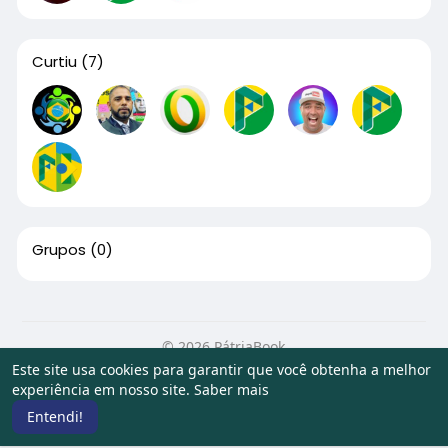
Curtiu
(7)
Grupos
(0)
© 2026 PátriaBook
Este site usa cookies para garantir que você obtenha a melhor
Início
Sobre
Contato
Privacidade
Termos de Uso
experiência em nosso site.
Saber mais
Artigos
Entendi!
Idioma