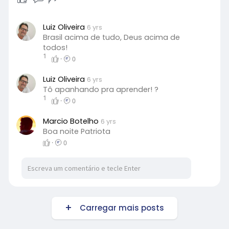
Luiz Oliveira
6 yrs
Brasil acima de tudo, Deus acima de
todos!
1
·
0
Luiz Oliveira
6 yrs
Tô apanhando pra aprender! ?
1
·
0
Marcio Botelho
6 yrs
Boa noite Patriota
·
0
Carregar mais posts