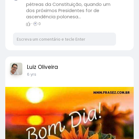
n
f
pétreas da Constituição, quando um
dos próximos Presidentes for de
g
u
ascendência polonesa...
s
l
·
0
l
s
c
r
e
e
Luiz Oliveira
n
6 yrs