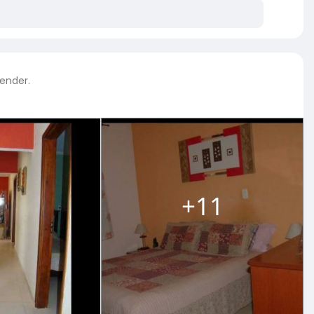
ender.
+11