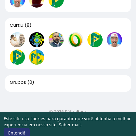
Curtiu
(8)
Grupos
(0)
© 2026 PátriaBook
Este site usa cookies para garantir que você obtenha a melhor
Início
Sobre
Contato
Privacidade
Termos de Uso
experiência em nosso site.
Saber mais
Artigos
Entendi!
Idioma