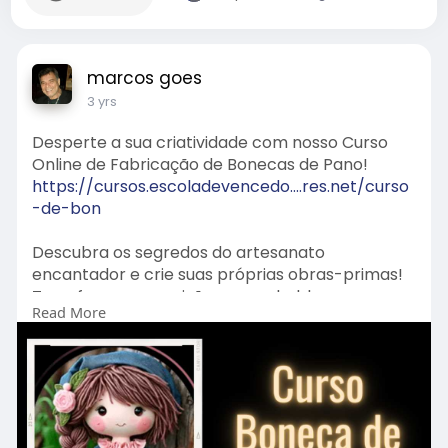
marcos goes
3 yrs
Desperte a sua criatividade com nosso Curso
Online de Fabricação de Bonecas de Pano!
https://cursos.escoladevencedo....res.net/curso
-de-bon
Descubra os segredos do artesanato
encantador e crie suas próprias obras-primas!
Transforme sua paixão em um hobby
Read More
gratificante ou até mesmo em um negócio
próspero.
Inscreva-se agora e comece sua jornada
criativa!
Garanta sua vaga hoje:
https://cursos.escoladevencedo....res.net/curso