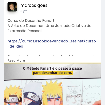
marcos goes
3 yrs
Curso de Desenho Fanart
A Arte de Desenhar: Uma Jornada Criativa de
Expressão Pessoal
https://cursos.escoladevencedo....res.net/curso
-de-des
Desenhar é uma forma de arte intrinsecamente
Read More
humana, uma expressão única que transcende
barreiras linguísticas e culturais. Desde os
primeiros rabiscos de uma criança até as obras-
primas de artistas renomados, o ato de
desenhar é uma jornada criativa que conecta o
indivíduo com sua imaginação e habilidades
artísticas. Neste artigo, exploraremos a arte de
desenhar, mergulhando na sua importância,
benefícios e no papel fundamental que