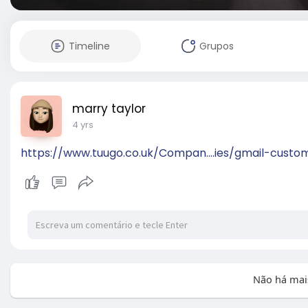
Timeline
Grupos
marry taylor
4 yrs
https://www.tuugo.co.uk/Compan....ies/gmail-custo
Não há mai