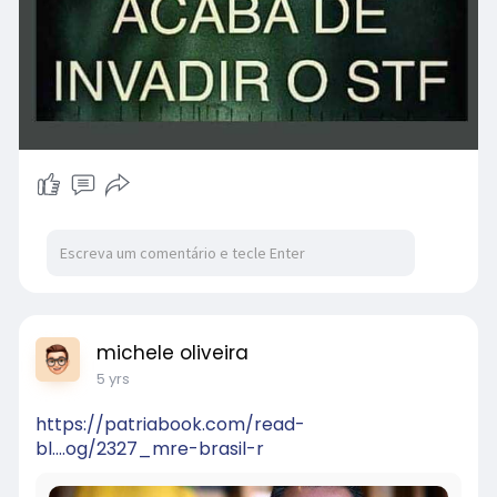
michele oliveira
5 yrs
https://patriabook.com/read-
bl....og/2327_mre-brasil-r