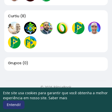
Curtiu
(8)
Grupos
(0)
© 2026 PátriaBook
Este site usa cookies para garantir que você obtenha a melhor
Início
Sobre
Contato
Privacidade
Termos de Uso
experiência em nosso site.
Saber mais
Artigos
Entendi!
Idioma