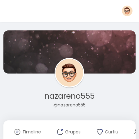
nazareno555
@nazareno555
Timeline
Grupos
Curtiu