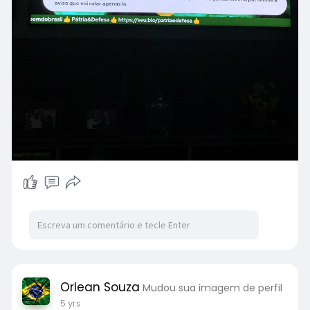
Orlean Souza
Mudou sua imagem de perfil
5 yrs