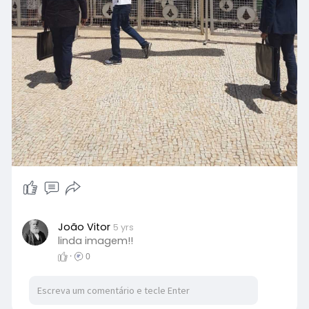
João Vitor
5 yrs
linda imagem!!
·
0