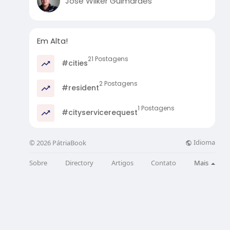
José Wilker Guimarães
Em Alta!
21 Postagens
#cities
2 Postagens
#resident
1 Postagens
#cityservicerequest
Idioma
© 2026 PátriaBook
Sobre
Directory
Artigos
Contato
Mais