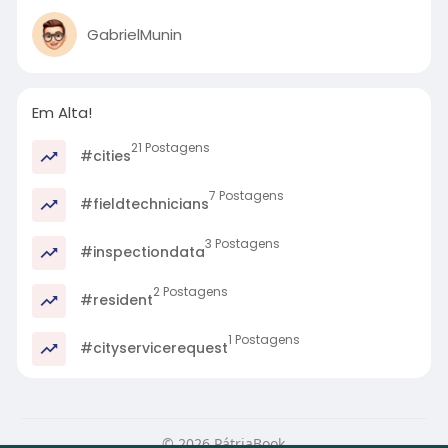
GabrielMunin
Em Alta!
21 Postagens
#cities
7 Postagens
#fieldtechnicians
3 Postagens
#inspectiondata
2 Postagens
#resident
1 Postagens
#cityservicerequest
© 2026 PátriaBook