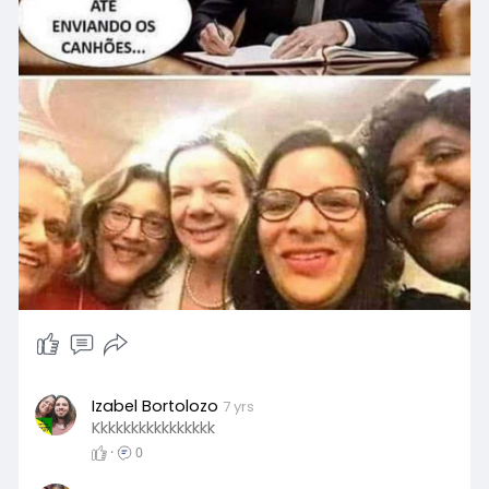
Izabel Bortolozo
7 yrs
Kkkkkkkkkkkkkkkk
·
0