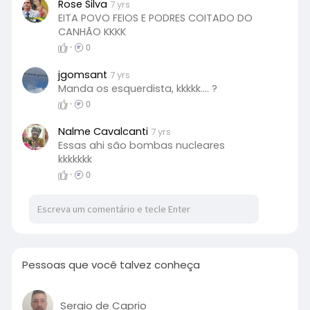
Rose Silva
7 yrs
EITA POVO FEIOS E PODRES COITADO DO
CANHÃO KKKK
·
0
jgomsant
7 yrs
Manda os esquerdista, kkkkk.... ?
·
0
Nalme Cavalcanti
7 yrs
Essas ahi são bombas nucleares
kkkkkkk
·
0
Pessoas que você talvez conheça
Sergio de Caprio