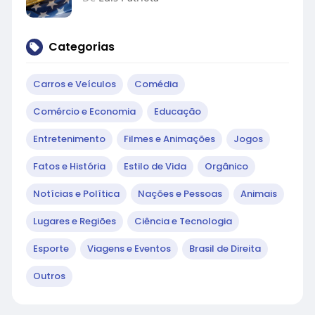
Categorias
Carros e Veículos
Comédia
Comércio e Economia
Educação
Entretenimento
Filmes e Animações
Jogos
Fatos e História
Estilo de Vida
Orgânico
Notícias e Política
Nações e Pessoas
Animais
Lugares e Regiões
Ciência e Tecnologia
Esporte
Viagens e Eventos
Brasil de Direita
Outros