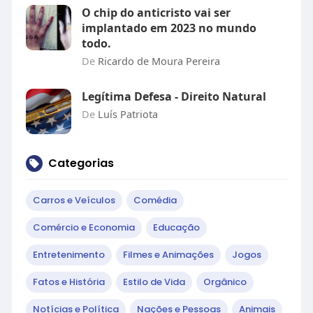
O chip do anticristo vai ser
implantado em 2023 no mundo
todo.
De
Ricardo de Moura Pereira
Legítima Defesa - Direito Natural
De
Luís Patriota
Categorias
Carros e Veículos
Comédia
Comércio e Economia
Educação
Entretenimento
Filmes e Animações
Jogos
Fatos e História
Estilo de Vida
Orgânico
Notícias e Política
Nações e Pessoas
Animais