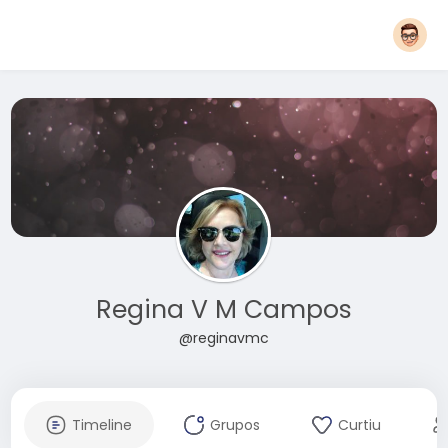
Regina V M Campos
@reginavmc
Timeline
Grupos
Curtiu