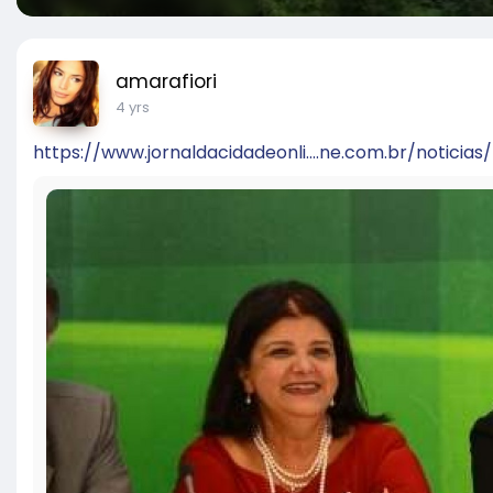
amarafiori
4 yrs
https://www.jornaldacidadeonli....ne.com.br/noticias