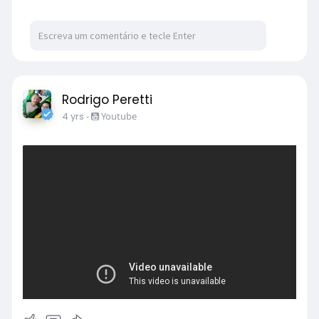
Rodrigo Peretti
4 yrs
-
Youtube