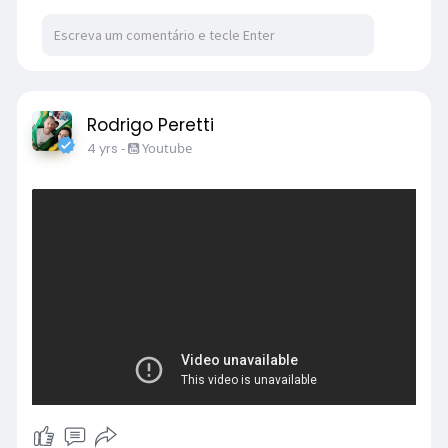
Rodrigo Peretti
4 yrs
-
Youtube