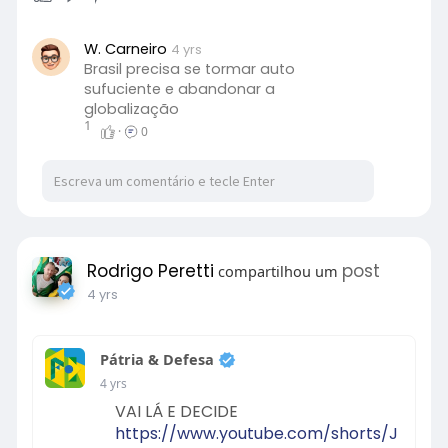
W. Carneiro
4 yrs
Brasil precisa se tormar auto
sufuciente e abandonar a
globalização
1
·
0
Rodrigo Peretti
post
compartilhou um
4 yrs
Pátria & Defesa
4 yrs
VAI LÁ E DECIDE
https://www.youtube.com/shorts/J