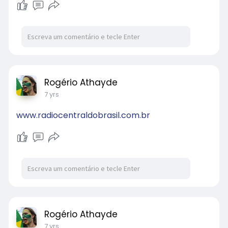
Rogério Athayde
7 yrs
www.radiocentraldobrasil.com.br
Rogério Athayde
7 yrs