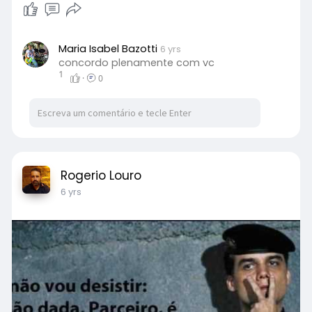
Maria Isabel Bazotti
6 yrs
concordo plenamente com vc
1
·
0
Rogerio Louro
6 yrs