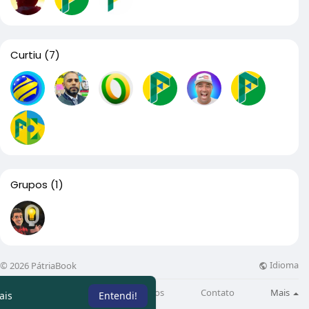
Curtiu
(7)
Grupos
(1)
Idioma
© 2026 PátriaBook
Sobre
Directory
Artigos
Contato
Mais
ais
Entendi!