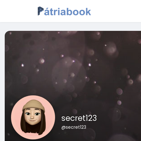
secret123
@secret123