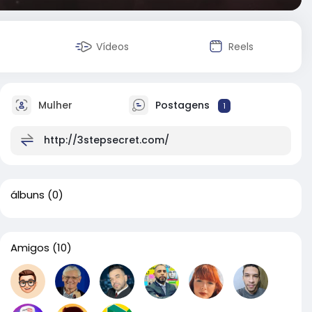
Vídeos
Reels
Mulher
Postagens
1
http://3stepsecret.com/
álbuns
(0)
Amigos
(10)