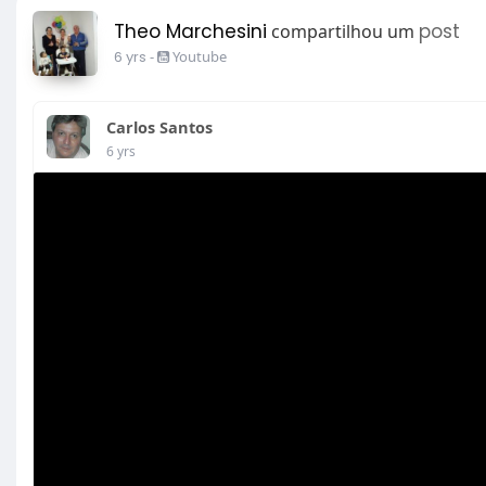
Theo Marchesini
post
compartilhou um
6 yrs
-
Youtube
Carlos Santos
6 yrs