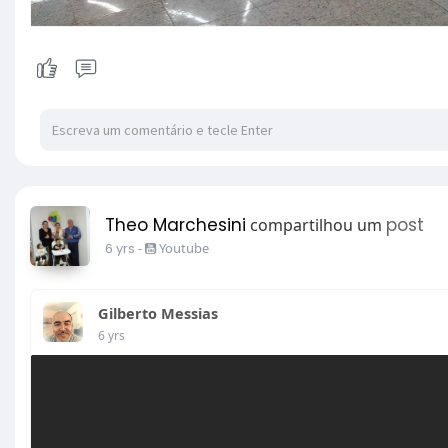
Theo Marchesini
post
compartilhou um
6 yrs
-
Youtube
Gilberto Messias
6 yrs