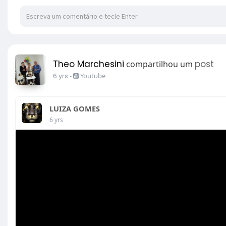
Theo Marchesini
post
compartilhou um
6 yrs
-
Youtube
LUIZA GOMES
6 yrs