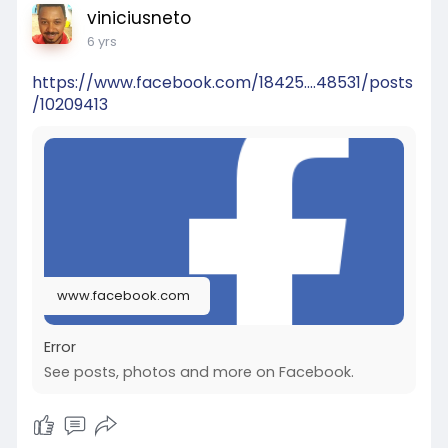
viniciusneto
l
s
6 yrs
c
https://www.facebook.com/18425....48531/posts
r
/10209413
e
e
n
www.facebook.com
Error
See posts, photos and more on Facebook.