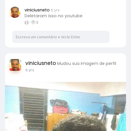
viniciusneto
6 yrs
Deletaram isso no youtube
·
0
viniciusneto
Mudou sua imagem de perfil
6 yrs