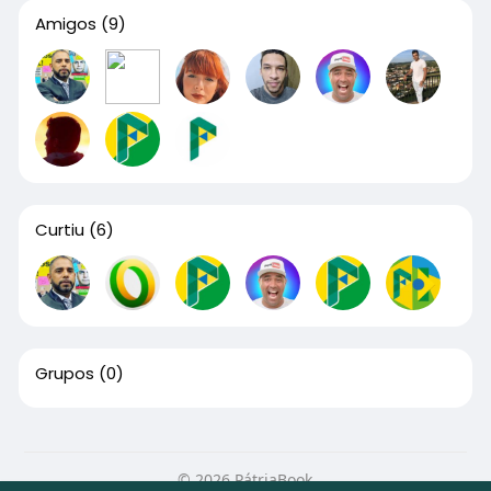
Amigos
(9)
Curtiu
(6)
Grupos
(0)
© 2026 PátriaBook