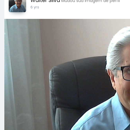
Walter Silva
Mudou sua imagem de perfil
6 yrs