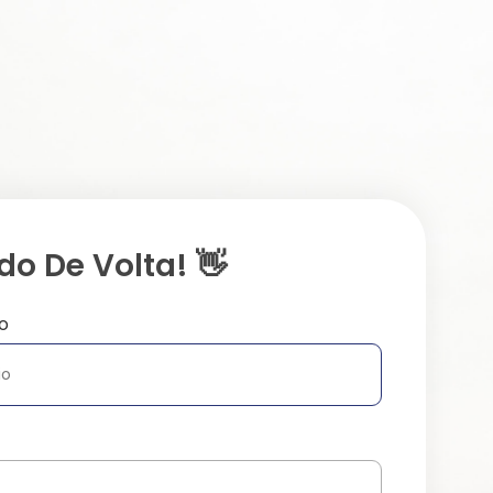
o De Volta! 👋
o