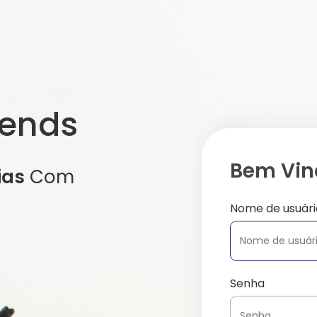
iends
Bem Vind
ias
Com
Nome de usuári
Senha