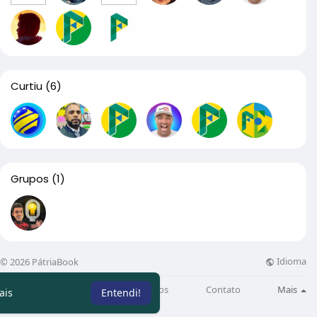
Curtiu
(6)
Grupos
(1)
Idioma
© 2026 PátriaBook
Sobre
Directory
Artigos
Contato
Mais
ais
Entendi!